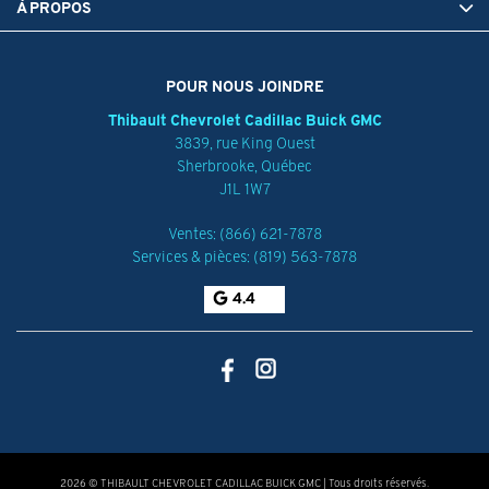
À PROPOS
POUR NOUS JOINDRE
Thibault Chevrolet Cadillac Buick GMC
3839, rue King Ouest
Sherbrooke
,
Québec
J1L 1W7
Ventes:
(866) 621-7878
Services & pièces:
(819) 563-7878
4.4
2026 © THIBAULT CHEVROLET CADILLAC BUICK GMC
| Tous droits réservés.