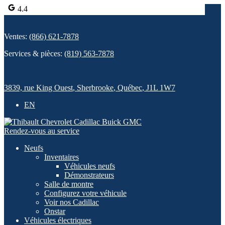
4.4
Ventes:
(866) 621-7878
Services & pièces:
(819) 563-7878
3839, rue King Ouest
,
Sherbrooke
,
Québec
,
J1L 1W7
EN
Rendez-vous au service
Neufs
Inventaires
Véhicules neufs
Démonstrateurs
Salle de montre
Configurez votre véhicule
Voir nos Cadillac
Onstar
Véhicules électriques