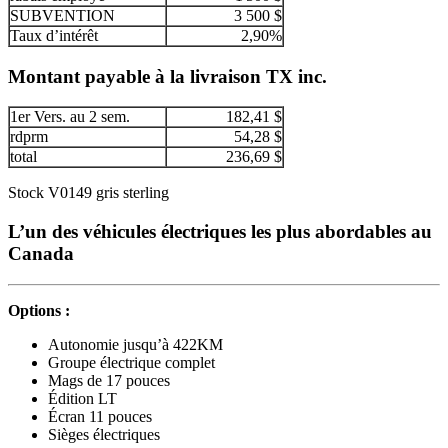
SUBVENTION
3 500 $
Taux d’intérêt
2,90%
Montant payable à la livraison TX inc.
1er Vers. au 2 sem.
182,41 $
rdprm
54,28 $
total
236,69 $
Stock V0149 gris sterling
L’un des véhicules électriques les plus abordables au
Canada
Options :
Autonomie jusqu’à 422KM
Groupe électrique complet
Mags de 17 pouces
Édition LT
Écran 11 pouces
Sièges électriques