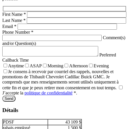
First Name
*
Last Name
*
Email
*
Phone Number
*
Comment(s)
and/or Question(s)
Preferred
Callback Time
Anytime
ASAP
Morning
Afternoon
Evening
Je consens à recevoir par courriel des rappels, nouvelles et
promotions de Thibault Chevrolet Cadillac Buick GMC. Je
comprends que mes renseignements seront utilisés uniquement à
cette fin et que je peux retirer mon consentement en tout temps.
J’accepte la
politique de confidentialité
*
.
Détails
PDSF
43 109 $
rabais employé
1 500 $