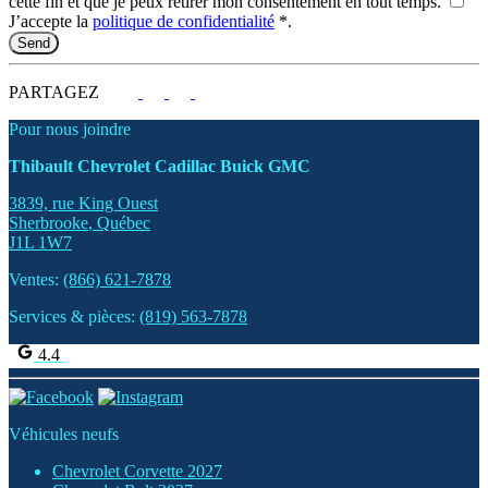
cette fin et que je peux retirer mon consentement en tout temps.
J’accepte la
politique de confidentialité
*
.
PARTAGEZ
Pour nous joindre
Thibault Chevrolet Cadillac Buick GMC
3839, rue King Ouest
Sherbrooke
,
Québec
J1L 1W7
Ventes:
(866) 621-7878
Services & pièces:
(819) 563-7878
4.4
Véhicules neufs
Chevrolet Corvette 2027