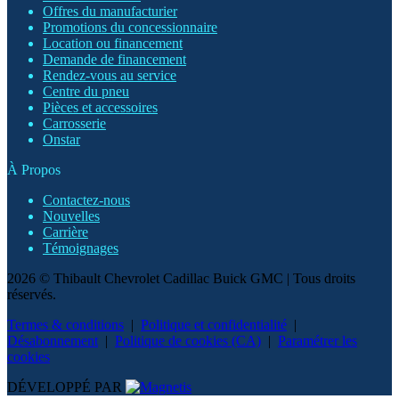
Offres du manufacturier
Promotions du concessionnaire
Location ou financement
Demande de financement
Rendez-vous au service
Centre du pneu
Pièces et accessoires
Carrosserie
Onstar
À Propos
Contactez-nous
Nouvelles
Carrière
Témoignages
2026 © Thibault Chevrolet Cadillac Buick GMC
| Tous droits
réservés.
Termes & conditions
|
Politique et confidentialité
|
Désabonnement
|
Politique de cookies (CA)
|
Paramétrer les
cookies
DÉVELOPPÉ PAR