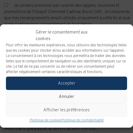
Je consens à recevoir par courriel des rappels, nouvelles et
promotions de Thibault Chevrolet Cadillac Buick GMC. Je comprends
que mes renseignements seront utilisés uniquement à cette fin et que
je peux retirer mon consentement en tout temps.
Gérer le consentement aux
J’accepte la
politique de confidentialité
*
.
cookies
Pour offrir les meilleures expériences, nous utilisons des technologies telles
que les cookies pour stocker et/ou accéder aux informations sur l'appareil.
Le consentement à ces technologies nous permettra de traiter des données
telles que le comportement de navigation ou des identifiants uniques sur ce
site. Le fait de ne pas consentir ou de retirer son consentement peut
PDSF
56 669 $
affecter négativement certaines caractéristiques et fonctions.
RABAIS
2 000 $
Accepter
THIBAULT
RABAIS
2 160 $
Annuler
DEMO
COSTCO
1 200 $
Afficher les préférences
Taux
6,90%
d’intérêt
Politique de cookies
Politique de confidentialité
Montant payable à la livraison TX inc.