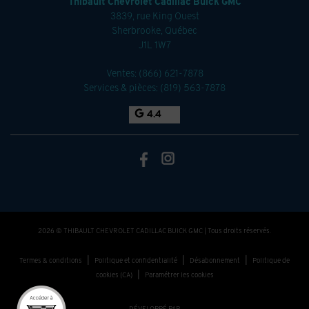
Thibault Chevrolet Cadillac Buick GMC
3839, rue King Ouest
Sherbrooke
,
Québec
J1L 1W7
Ventes:
(866) 621-7878
Services & pièces:
(819) 563-7878
4.4
2026 © THIBAULT CHEVROLET CADILLAC BUICK GMC
| Tous droits réservés.
|
|
|
Termes & conditions
Politique et confidentialité
Désabonnement
Politique de
|
cookies (CA)
Paramétrer les cookies
DÉVELOPPÉ PAR