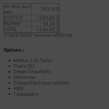
1er Vers. au 2
392,14 $
sem.
COSTCO
1 200,00 $
RDPRM
54,28 $
TOTAL
1 646,42 $
STOCK T0057
| environ 4000 KM
Options :
Moteur 2,5L Turbo
Phare DEL
Sièges Chauffants
Démarreur
Groupe Électrique complet
AWD
7 passagers