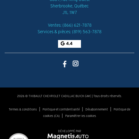
Sherbrooke
,
Québec
J1L 1W7
Ventes:
(866) 621-7878
Services & pièces:
(819) 563-7878
4.4
2026 © THIBAULT CHEVROLET CADILLAC BUICK GMC
| Tous droits réservés.
|
|
|
Termes & conditions
Politique et confidentialité
Désabonnement
Politique de
|
cookies (CA)
Paramétrer les cookies
DÉVELOPPÉ PAR