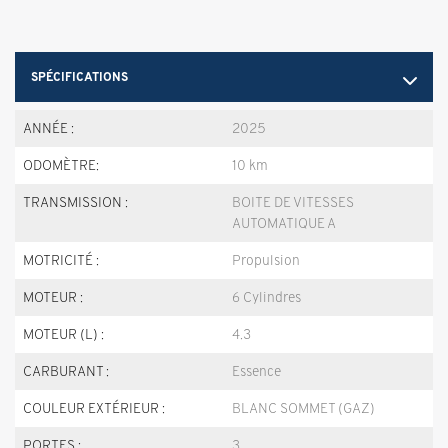
SPÉCIFICATIONS
ANNÉE :
2025
ODOMÈTRE:
10 km
TRANSMISSION :
BOITE DE VITESSES
AUTOMATIQUE A
MOTRICITÉ :
Propulsion
MOTEUR :
6 Cylindres
MOTEUR (L) :
4.3
CARBURANT :
Essence
COULEUR EXTÉRIEUR :
BLANC SOMMET (GAZ)
PORTES :
3