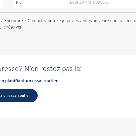
NIV :
LRBFZMR43TD085098
 Sherbrooke. Contactez notre équipe des ventes ou venez nous visiter a
 le réserver.
éresse? N’en restez pas là!
n planifiant un essai routier.
z un essai routier