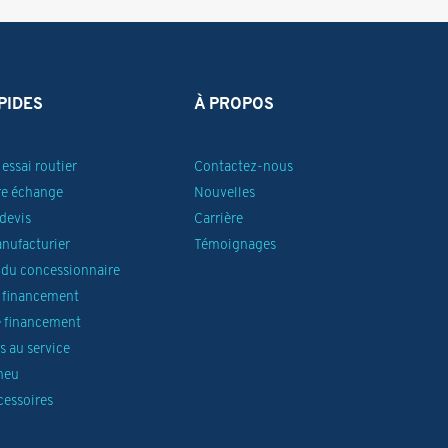
PIDES
À PROPOS
essai routier
Contactez-nous
re échange
Nouvelles
devis
Carrière
anufacturier
Témoignages
du concessionnaire
 financement
 financement
 au service
neu
cessoires