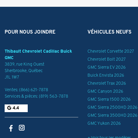
POUR NOUS JOINDRE
VÉHICULES NEUFS
Thibault Chevrolet Cadillac Buick
Chevrolet Corvette 2027
GMC
Chevrolet Bolt 2027
3839, rue King Ouest
GMC Sierra EV 2026
Sherbrooke
,
Québec
Buick Envista 2026
J1L 1W7
Chevrolet Trax 2026
Ventes:
(866) 621-7878
GMC Canyon 2026
Services & pièces:
(819) 563-7878
GMC Sierra 1500 2026
GMC Sierra 2500HD 2026
4.4
GMC Sierra 3500HD 2026
GMC Yukon 2026
+ Voir tous les modèles