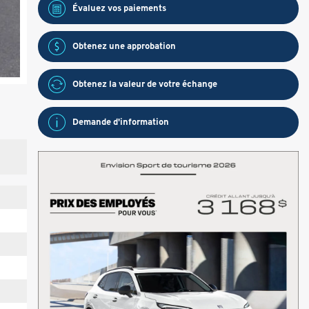
Évaluez vos
paiements
Obtenez une approbation
Obtenez la valeur de votre échange
Demande d'information
)