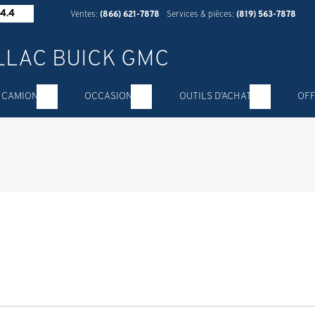
4.4
Ventes:
(866) 621-7878
Services & pièces:
(819) 563-7878
 CAMION
OCCASION
OUTILS D’ACHAT
OFF