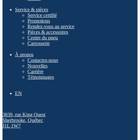
Service & pièces
Service certifié
Promotions
Rendez-vous au service
Pièces & accessoires
Centre du pneu
Carrosserie
À propos
Contactez-nous
Nouvelles
Carrière
Témoignages
EN
3839, rue King Ouest
Sherbrooke
,
Québec
J1L 1W7