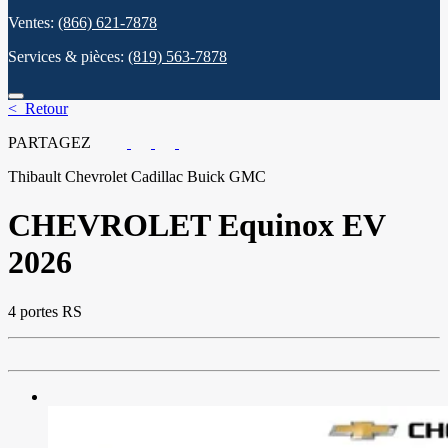
Ventes:
(866) 621-7878
Services & pièces:
(819) 563-7878
< Retour
PARTAGEZ
Thibault Chevrolet Cadillac Buick GMC
CHEVROLET
Equinox EV
2026
4 portes RS