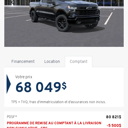
Financement
Location
Comptant
Votre prix
68 049
$
TPS + TVQ, frais d'immatriculation et d'assurances non inclus.
80 821
$
PDSF*
PROGRAMME DE REMISE AU COMPTANT À LA LIVRAISON
-
5 500
$