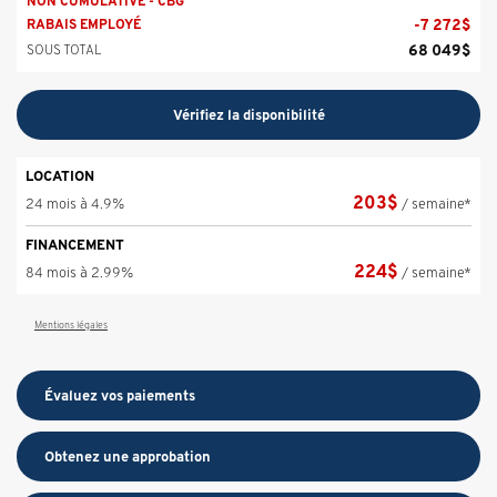
NON CUMULATIVE - CBG
-
7 272
$
RABAIS EMPLOYÉ
68 049
$
SOUS TOTAL
Vérifiez la disponibilité
LOCATION
203
$
24 mois à 4.9%
/ semaine*
FINANCEMENT
224
$
84 mois à 2.99%
/ semaine*
Mentions légales
Évaluez vos
paiements
Obtenez une approbation