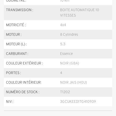
ODOMÈTRE:
10 km
TRANSMISSION :
BOITE AUTOMATIQUE 10
VITESSES
MOTRICITÉ :
4x4
MOTEUR :
8 Cylindres
MOTEUR (L) :
5.3
CARBURANT :
Essence
COULEUR EXTÉRIEUR :
NOIR (GBA)
PORTES :
4
COULEUR INTÉRIEUR:
NOIR JAIS (H0U)
NUMÉRO DE STOCK :
T1202
NIV :
3GCUKEED1TG410939