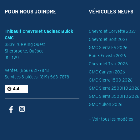
POUR NOUS JOINDRE
VÉHICULES NEUFS
Thibault Chevrolet Cadillac Buick
Chevrolet Corvette 2027
GMC
Chevrolet Bolt 2027
3839, rue King Ouest
GMC Sierra EV 2026
Sherbrooke
,
Québec
Buick Envista 2026
J1L 1W7
Chevrolet Trax 2026
Ventes:
(866) 621-7878
GMC Canyon 2026
Services & pièces:
(819) 563-7878
GMC Sierra 1500 2026
GMC Sierra 2500HD 2026
4.4
GMC Sierra 3500HD 2026
GMC Yukon 2026
+ Voir tous les modèles