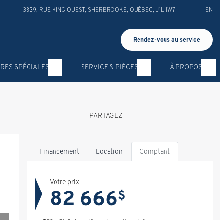
3839, RUE KING OUEST
,
SHERBROOKE
,
QUÉBEC
,
J1L 1W7
EN
Rendez-vous au service
RES SPÉCIALES
SERVICE & PIÈCES
À PROPOS
PARTAGEZ
Financement
Location
Comptant
Votre prix
82 666
$