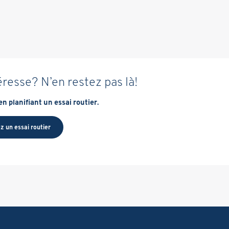
éresse? N’en restez pas là!
n planifiant un essai routier.
z un essai routier