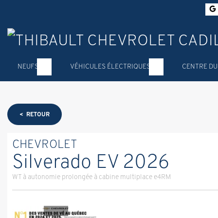
NEUFS
VÉHICULES ÉLECTRIQUES
CENTRE DU
< RETOUR
CHEVROLET
Silverado EV 2026
WT à autonomie prolongée à cabine multiplace e4RM