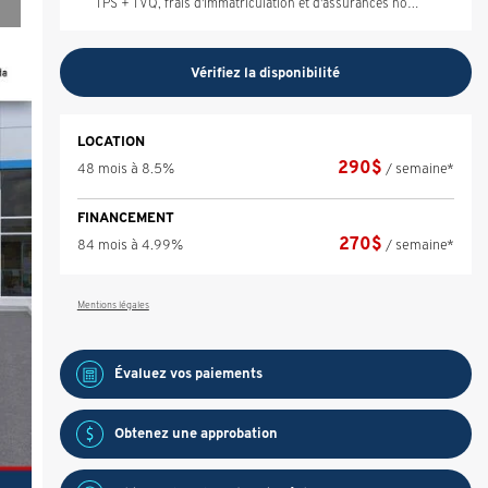
TPS + TVQ, frais d'immatriculation et d'assurances non inclus.
Vérifiez la disponibilité
LOCATION
290
$
48 mois à 8.5%
/ semaine*
FINANCEMENT
270
$
84 mois à 4.99%
/ semaine*
Mentions légales
Évaluez vos
paiements
Obtenez une approbation