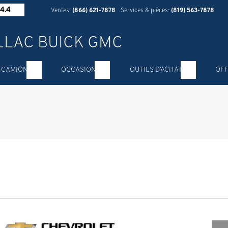
4.4
Ventes:
(866) 621-7878
Services & pièces:
(819) 563-7878
 CAMION
OCCASION
OUTILS D’ACHAT
OFF