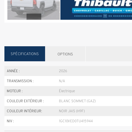
SPÉCIFICATIONS
OPTIONS
ANNÉE :
2026
TRANSMISSION :
N/A
MOTEUR :
Électrique
COULEUR EXTÉRIEUR :
BLANC SOMMET (GAZ)
COULEUR INTÉRIEUR:
NOIR JAIS (H9F)
NIV :
1GC10VED0TU415944