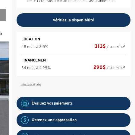
TPS + TVQ, frais d'immatriculation et d'assurances non inclus.
Vérifiez la disponibilité
LOCATION
313
$
48 mois à 8.5%
/ semaine*
FINANCEMENT
290
$
84 mois à 4.99%
/ semaine*
Mentions légales
Évaluez vos
paiements
Obtenez une approbation