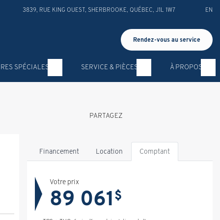
3839, RUE KING OUEST
,
SHERBROOKE
,
QUÉBEC
,
J1L 1W7
EN
Rendez-vous au service
RES SPÉCIALES
SERVICE & PIÈCES
À PROPOS
PARTAGEZ
Financement
Location
Comptant
Votre prix
89 061
$