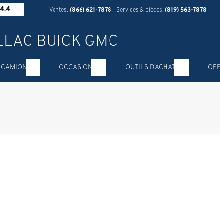
4.4
Ventes:
(866) 621-7878
Services & pièces:
(819) 563-7878
 CAMION
OCCASION
OUTILS D’ACHAT
OFF