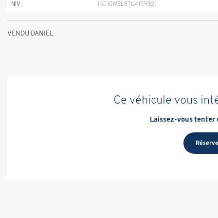
NIV :
1GC10WEL8TU415932
VENDU DANIEL
Ce véhicule vous int
Laissez-vous tenter e
Réserve