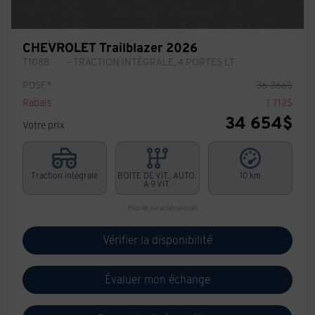
CHEVROLET Trailblazer 2026
T1088
– TRACTION INTÉGRALE, 4 PORTES LT
PDSF*
36 366
$
Rabais
1 712
$
34 654
$
Votre prix
Traction intégrale
BOITE DE VIT., AUTO.
10 km
A 9 VIT.
Plus de caractéristiques
Vérifier la disponibilité
Évaluer mon échange