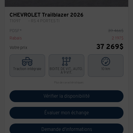
CHEVROLET Trailblazer 2026
T1097
– RS 4 PORTES TI
PDSF*
39 466
$
Rabais
2 197
$
37 269
$
Votre prix
Traction intégrale
BOITE DE VIT., AUTO.
10 km
A 9 VIT.
Plus de caractéristiques
Vérifier la disponibilité
Évaluer mon échange
Demande d'informations