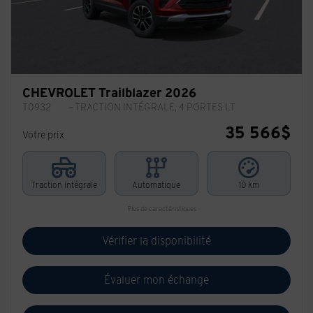
CHEVROLET Trailblazer 2026
T0932
– TRACTION INTÉGRALE, 4 PORTES LT
35 566
$
Votre prix
Traction intégrale
Automatique
10 km
Plus de caractéristiques
Vérifier la disponibilité
Évaluer mon échange