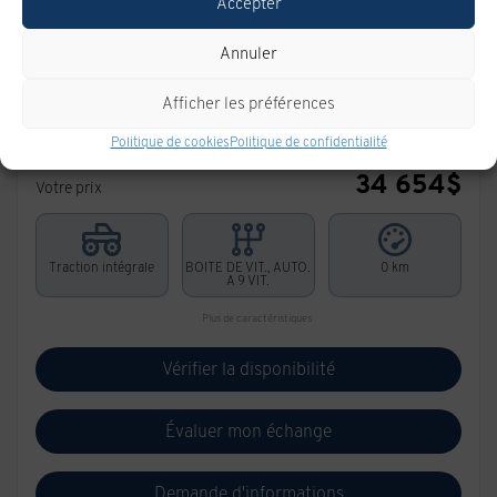
Accepter
Annuler
CHEVROLET Trailblazer 2026
T1128
– TRACTION INTÉGRALE, 4 PORTES LT
Afficher les préférences
PDSF*
36 366
$
Politique de cookies
Politique de confidentialité
Rabais
1 712
$
34 654
$
Votre prix
Traction intégrale
BOITE DE VIT., AUTO.
0 km
A 9 VIT.
Plus de caractéristiques
Vérifier la disponibilité
Évaluer mon échange
Demande d'informations