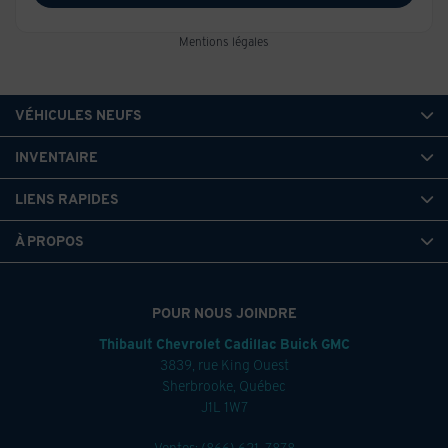
Mentions légales
VÉHICULES NEUFS
INVENTAIRE
LIENS RAPIDES
À PROPOS
POUR NOUS JOINDRE
Thibault Chevrolet Cadillac Buick GMC
3839, rue King Ouest
Sherbrooke
,
Québec
J1L 1W7
Ventes:
(866) 621-7878