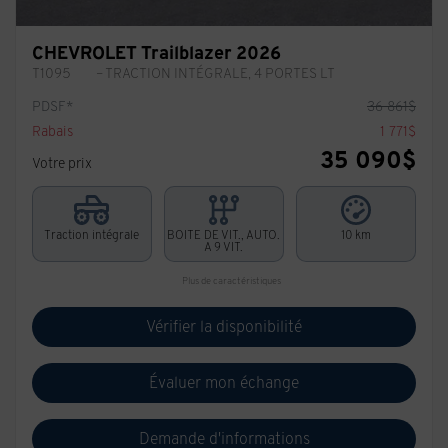
CHEVROLET Trailblazer 2026
T1095
– TRACTION INTÉGRALE, 4 PORTES LT
PDSF*
36 861
$
Rabais
1 771
$
35 090
$
Votre prix
Traction intégrale
BOITE DE VIT., AUTO.
10 km
A 9 VIT.
Plus de caractéristiques
Vérifier la disponibilité
Évaluer mon échange
Demande d'informations