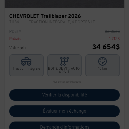
CHEVROLET Trailblazer 2026
T1184
– TRACTION INTÉGRALE, 4 PORTES LT
PDSF*
36 366
$
Rabais
1 712
$
34 654
$
Votre prix
Traction intégrale
BOITE DE VIT., AUTO.
10 km
A 9 VIT.
Plus de caractéristiques
Vérifier la disponibilité
Évaluer mon échange
Demande d'informations