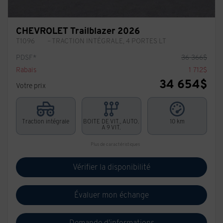
CHEVROLET Trailblazer 2026
T1096
– TRACTION INTÉGRALE, 4 PORTES LT
PDSF*
36 366
$
Rabais
1 712
$
34 654
$
Votre prix
Traction intégrale
BOITE DE VIT., AUTO.
10 km
A 9 VIT.
Plus de caractéristiques
Vérifier la disponibilité
Évaluer mon échange
Demande d'informations