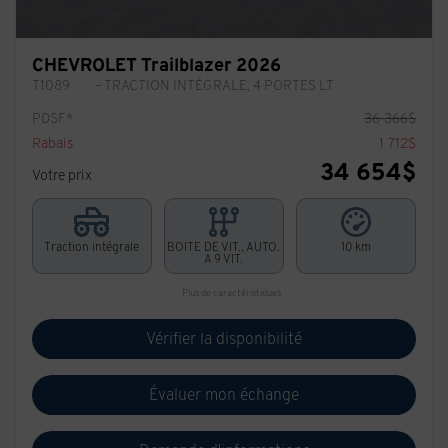
CHEVROLET Trailblazer 2026
T1089
– TRACTION INTÉGRALE, 4 PORTES LT
PDSF*
36 366
$
Rabais
1 712
$
34 654
$
Votre prix
Traction intégrale
BOITE DE VIT., AUTO.
10 km
A 9 VIT.
Plus de caractéristiques
Vérifier la disponibilité
Évaluer mon échange