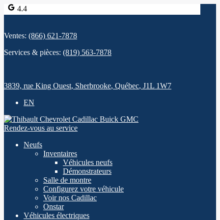
4.4
Ventes:
(866) 621-7878
Services & pièces:
(819) 563-7878
3839, rue King Ouest
,
Sherbrooke
,
Québec
,
J1L 1W7
EN
Rendez-vous au service
Neufs
Inventaires
Véhicules neufs
Démonstrateurs
Salle de montre
Configurez votre véhicule
Voir nos Cadillac
Onstar
Véhicules électriques