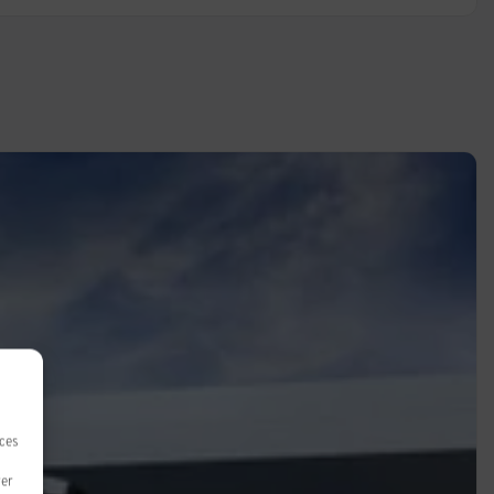
 ces
rer