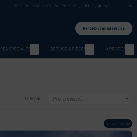
3839, RUE KING OUEST
,
SHERBROOKE
,
QUÉBEC
,
J1L 1W7
EN
Rendez-vous au service
RES SPÉCIALES
SERVICE & PIÈCES
À PROPOS
Trier par:
En commande