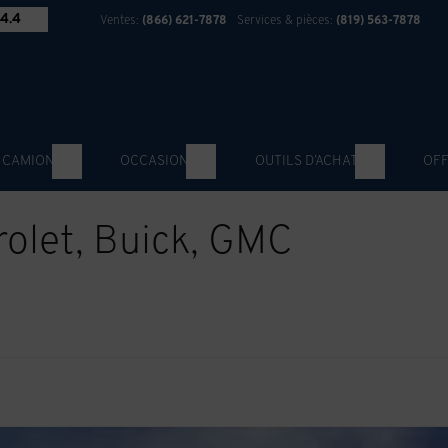
4.4
Ventes:
(866) 621-7878
Services & pièces:
(819) 563-7878
 CAMION
OCCASION
OUTILS D’ACHAT
OFF
rolet, Buick, GMC