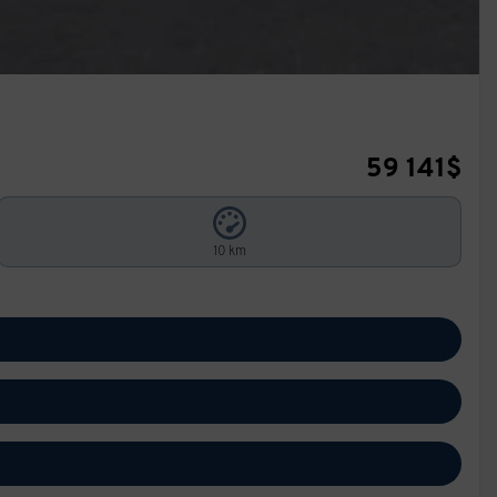
59 141
$
10 km