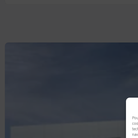
Pou
coo
tec
nav