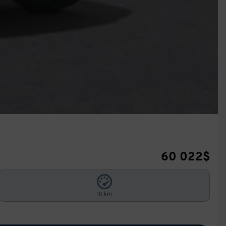
60 022
$
10 km