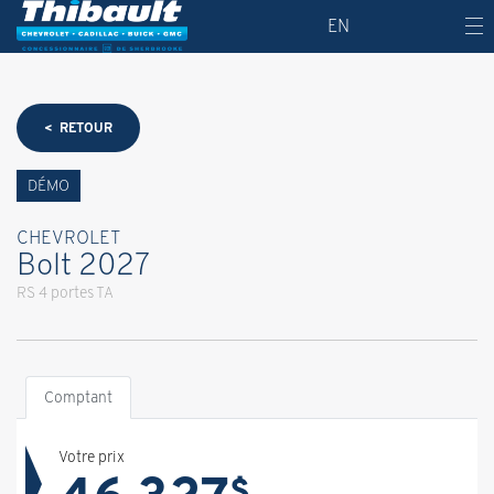
EN
< RETOUR
DÉMO
CHEVROLET
Bolt 2027
RS 4 portes TA
Comptant
Votre prix
$