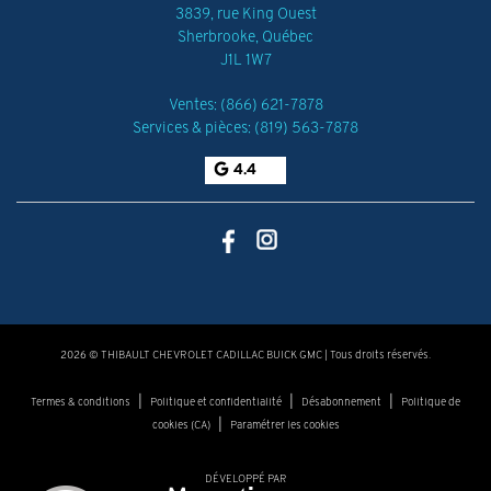
3839, rue King Ouest
Sherbrooke
,
Québec
J1L 1W7
Ventes:
(866) 621-7878
Services & pièces:
(819) 563-7878
4.4
2026 © THIBAULT CHEVROLET CADILLAC BUICK GMC
| Tous droits réservés.
|
|
|
Termes & conditions
Politique et confidentialité
Désabonnement
Politique de
|
cookies (CA)
Paramétrer les cookies
DÉVELOPPÉ PAR