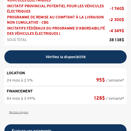
VÉHICULES ÉLECTRIQUES
INCITATIF PROVINCIAL POTENTIEL POUR LES VÉHICULES
-
1 740
$
ÉLECTRIQUES
PROGRAMME DE REMISE AU COMPTANT À LA LIVRAISON
-
2 300
$
NON CUMULATIVE - CBG
INCITATIFS FÉDÉRAUX DU PROGRAMME D’ABORDABILITÉ
-
4 349
$
DES VÉHICULES ÉLECTRIQUES (
38 138
$
SOUS TOTAL
Vérifiez la disponibilité
LOCATION
95
$
24 mois à 2.9%
/ semaine*
FINANCEMENT
128
$
84 mois à 3.99%
/ semaine*
Mentions légales
Évaluez vos
paiements