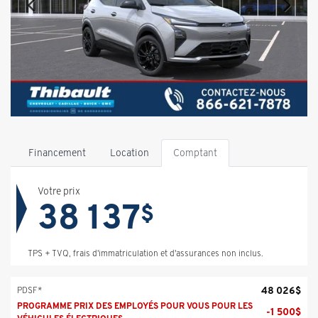
Financement
Location
Comptant
Votre prix
38 137
$
TPS + TVQ, frais d'immatriculation et d'assurances non inclus.
48 026
$
PDSF*
PROGRAMME PRIX DES EMPLOYÉS POUR VOUS POUR LES
-
1 500
$