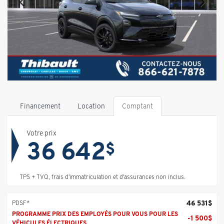
Financement
Location
Comptant
Votre prix
36 642
$
TPS + TVQ, frais d'immatriculation et d'assurances non inclus.
46 531
$
PDSF*
PROGRAMME PRIX DES EMPLOYÉS POUR VOUS POUR LES
-
1 500
$
VÉHICULES ÉLECTRIQUES