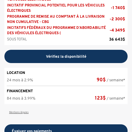
INCITATIF PROVINCIAL POTENTIEL POUR LES VÉHICULES
-
1 740
$
ÉLECTRIQUES
PROGRAMME DE REMISE AU COMPTANT À LA LIVRAISON
-
2 300
$
NON CUMULATIVE - CBG
INCITATIFS FÉDÉRAUX DU PROGRAMME D’ABORDABILITÉ
-
4 349
$
DES VÉHICULES ÉLECTRIQUES (
36 643
$
SOUS TOTAL
Vérifiez la disponibilité
LOCATION
90
$
24 mois à 2.9%
/ semaine*
FINANCEMENT
123
$
84 mois à 3.99%
/ semaine*
Mentions légales
Évaluez vos
paiements