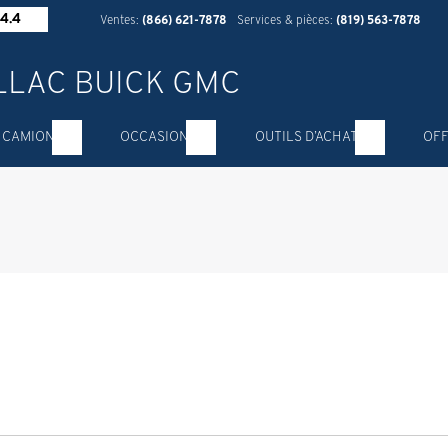
4.4
Ventes:
(866) 621-7878
Services & pièces:
(819) 563-7878
 CAMION
OCCASION
OUTILS D’ACHAT
OFF