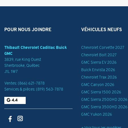
POUR NOUS JOINDRE
VÉHICULES NEUFS
Thibault Chevrolet Cadillac Buick
Chevrolet Corvette 2027
GMC
Chevrolet Bolt 2027
3839, rue King Ouest
GMC Sierra EV 2026
Sherbrooke
,
Québec
Buick Envista 2026
J1L 1W7
Chevrolet Trax 2026
Ventes:
(866) 621-7878
GMC Canyon 2026
Services & pièces:
(819) 563-7878
GMC Sierra 1500 2026
GMC Sierra 2500HD 2026
4.4
GMC Sierra 3500HD 2026
GMC Yukon 2026
+ Voir tous les modèles