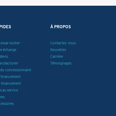
PIDES
À PROPOS
essai routier
Contactez-nous
re échange
Nouvelles
devis
Carrière
anufacturier
Témoignages
du concessionnaire
 financement
 financement
 au service
neu
cessoires