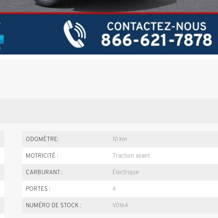
ODOMÈTRE:
10 km
MOTRICITÉ :
Traction avant
CARBURANT :
Électrique
PORTES :
4
NUMÉRO DE STOCK :
V0164