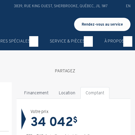
3839, RUE KING OUEST
,
SHERBROOKE
,
QUÉBEC
,
J1L 1W7
EN
Rendez-vous au service
RES SPÉCIALES
SERVICE & PIÈCES
À PROPOS
PARTAGEZ
Financement
Location
Comptant
Votre prix
34 042
$