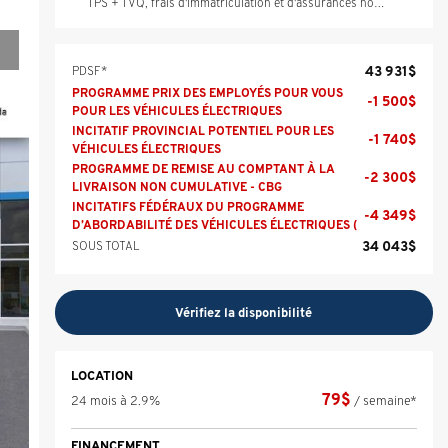
TPS + TVQ, frais d'immatriculation et d'assurances non inclus.
43 931
$
PDSF*
PROGRAMME PRIX DES EMPLOYÉS POUR VOUS
-
1 500
$
POUR LES VÉHICULES ÉLECTRIQUES
INCITATIF PROVINCIAL POTENTIEL POUR LES
-
1 740
$
VÉHICULES ÉLECTRIQUES
PROGRAMME DE REMISE AU COMPTANT À LA
-
2 300
$
LIVRAISON NON CUMULATIVE - CBG
INCITATIFS FÉDÉRAUX DU PROGRAMME
-
4 349
$
D’ABORDABILITÉ DES VÉHICULES ÉLECTRIQUES (
34 043
$
SOUS TOTAL
Vérifiez la disponibilité
LOCATION
79
$
24 mois à 2.9%
/ semaine*
FINANCEMENT