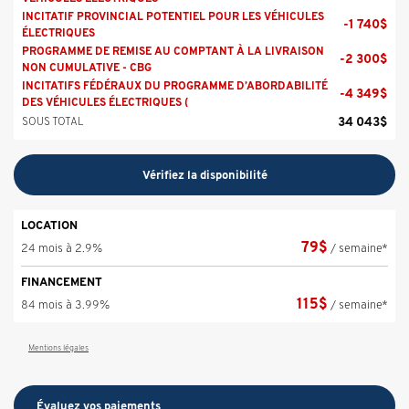
INCITATIF PROVINCIAL POTENTIEL POUR LES VÉHICULES
-
1 740
$
ÉLECTRIQUES
PROGRAMME DE REMISE AU COMPTANT À LA LIVRAISON
-
2 300
$
NON CUMULATIVE - CBG
INCITATIFS FÉDÉRAUX DU PROGRAMME D’ABORDABILITÉ
-
4 349
$
DES VÉHICULES ÉLECTRIQUES (
34 043
$
SOUS TOTAL
Vérifiez la disponibilité
LOCATION
79
$
24 mois à 2.9%
/ semaine*
FINANCEMENT
115
$
84 mois à 3.99%
/ semaine*
Mentions légales
Évaluez vos
paiements