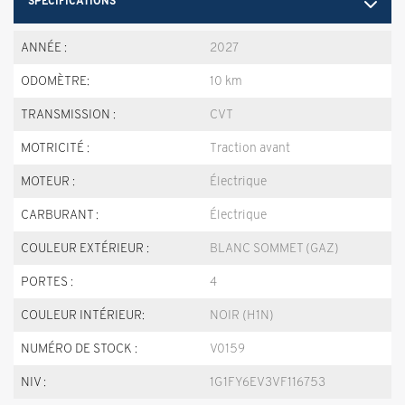
SPÉCIFICATIONS
ANNÉE :
2027
ODOMÈTRE:
10 km
TRANSMISSION :
CVT
MOTRICITÉ :
Traction avant
MOTEUR :
Électrique
CARBURANT :
Électrique
COULEUR EXTÉRIEUR :
BLANC SOMMET (GAZ)
PORTES :
4
COULEUR INTÉRIEUR:
NOIR (H1N)
NUMÉRO DE STOCK :
V0159
NIV :
1G1FY6EV3VF116753