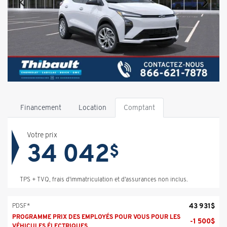
Financement
Location
Comptant
Votre prix
34 042
$
TPS + TVQ, frais d'immatriculation et d'assurances non inclus.
43 931
$
PDSF*
PROGRAMME PRIX DES EMPLOYÉS POUR VOUS POUR LES
-
1 500
$
VÉHICULES ÉLECTRIQUES