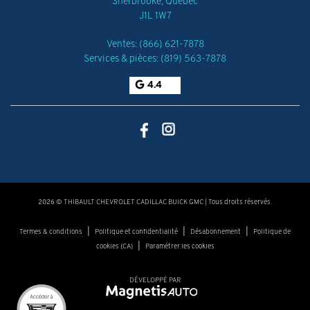
Sherbrooke
,
Québec
J1L 1W7
Ventes:
(866) 621-7878
Services & pièces:
(819) 563-7878
4.4
2026 © THIBAULT CHEVROLET CADILLAC BUICK GMC
| Tous droits réservés.
|
|
|
Termes & conditions
Politique et confidentialité
Désabonnement
Politique de
|
cookies (CA)
Paramétrer les cookies
DÉVELOPPÉ PAR