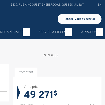
3839, RUE KING OUEST
,
SHERBROOKE
,
QUÉBEC
,
J1L 1W7
EN
Rendez-vous au service
RES SPÉCIALES
SERVICE & PIÈCES
À PROPOS
PARTAGEZ
Comptant
Votre prix
49 271
$