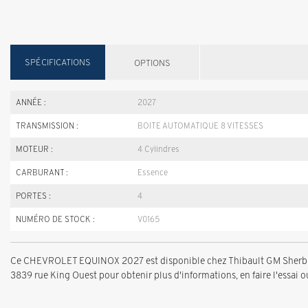
SPÉCIFICATIONS
OPTIONS
ANNÉE :
2027
TRANSMISSION :
BOITE AUTOMATIQUE 8 VITESSES
MOTEUR :
4 Cylindres
CARBURANT :
Essence
PORTES :
4
NUMÉRO DE STOCK :
V0165
Ce CHEVROLET EQUINOX 2027 est disponible chez Thibault GM Sherbroo
3839 rue King Ouest pour obtenir plus d'informations, en faire l'essai ou