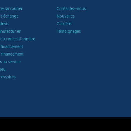
essai routier
Contactez-nous
re échange
Nouvelles
devis
Carrière
anufacturier
Témoignages
du concessionnaire
 financement
 financement
 au service
neu
cessoires