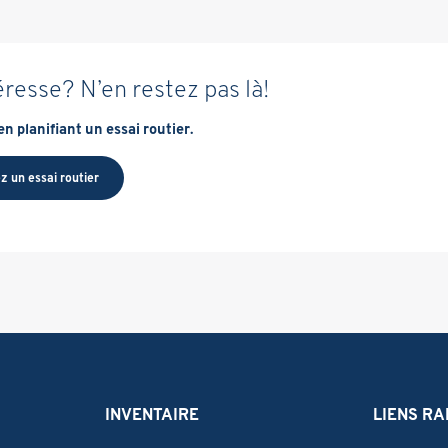
éresse? N’en restez pas là!
n planifiant un essai routier.
z un essai routier
INVENTAIRE
LIENS RA