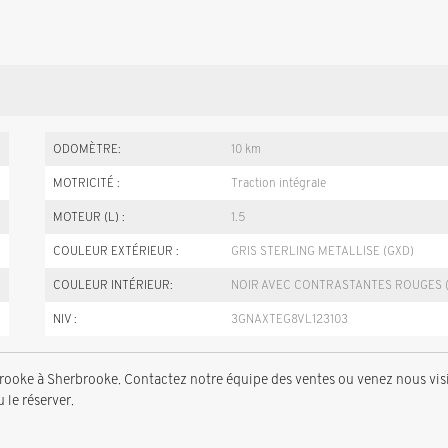
ODOMÈTRE:
10 km
MOTRICITÉ :
Traction intégrale
MOTEUR (L) :
1.5
COULEUR EXTÉRIEUR :
GRIS STERLING METALLISE (GXD)
COULEUR INTÉRIEUR:
NOIR AVEC CONTRASTANTES ROUGES (
NIV :
3GNAXTEG8VL123103
ke à Sherbrooke. Contactez notre équipe des ventes ou venez nous visi
 le réserver.