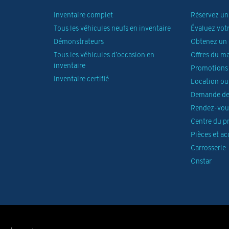
Inventaire complet
Réservez un 
Tous les véhicules neufs en inventaire
Évaluez vot
Démonstrateurs
Obtenez un 
Tous les véhicules d’occasion en
Offres du m
inventaire
Promotions 
Inventaire certifié
Location ou
Demande de
Rendez-vous
Centre du p
Pièces et ac
Carrosserie
Onstar