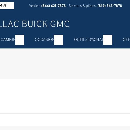
4.4
Ventes:
(866) 621-7878
Services & pièces:
(819) 563-7878
 CAMION
OCCASION
OUTILS D’ACHAT
OFF