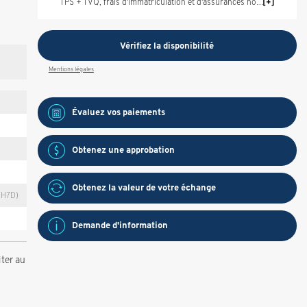
TPS + TVQ, frais d'immatriculation et d'assurances non inclus.
Vérifiez la disponibilité
Mentions légales
Évaluez vos
paiements
Obtenez une approbation
Obtenez la valeur de votre échange
H7D)
Demande d'information
ter au