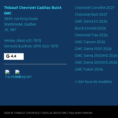
Thibault Chevrolet Cadillac Buick
Chevrolet Corvette 2027
GMC
Chevrolet Bolt 2027
3839, rue King Ouest
GMC Sierra EV 2026
Sherbrooke
,
Québec
Buick Envista 2026
J1L 1W7
Chevrolet Trax 2026
Ventes:
(866) 621-7878
GMC Canyon 2026
Services & pièces:
(819) 563-7878
GMC Sierra 1500 2026
GMC Sierra 2500HD 2026
4.4
GMC Sierra 3500HD 2026
GMC Yukon 2026
+ Voir tous les modèles
2026 © THIBAULT CHEVROLET CADILLAC BUICK GMC
| Tous droits réservés.