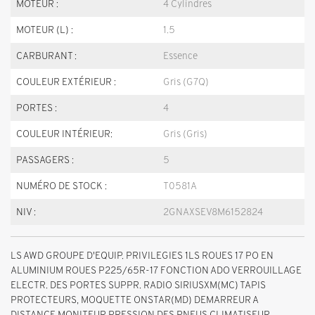
MOTEUR :
4 Cylindres
MOTEUR (L) :
1.5
CARBURANT :
Essence
COULEUR EXTÉRIEUR :
Gris (G7Q)
PORTES :
4
COULEUR INTÉRIEUR:
Gris (Gris)
PASSAGERS :
5
NUMÉRO DE STOCK :
T0581A
NIV :
2GNAXSEV8M6152824
LS AWD GROUPE D'EQUIP. PRIVILEGIES 1LS ROUES 17 PO EN
ALUMINIUM ROUES P225/65R-17 FONCTION ADO VERROUILLAGE
ELECTR. DES PORTES SUPPR. RADIO SIRIUSXM(MC) TAPIS
PROTECTEURS, MOQUETTE ONSTAR(MD) DEMARREUR A
DISTANCE MONITEUR PRESSION DES PNEUS CLIMATISEUR