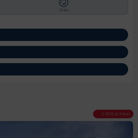
10 km
5 000
$
de Rabais