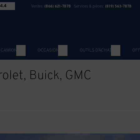
4.4
Ventes:
(866) 621-7878
Services & pièces:
(819) 563-7878
 CAMION
OCCASION
OUTILS D’ACHAT
OFF
rolet, Buick, GMC