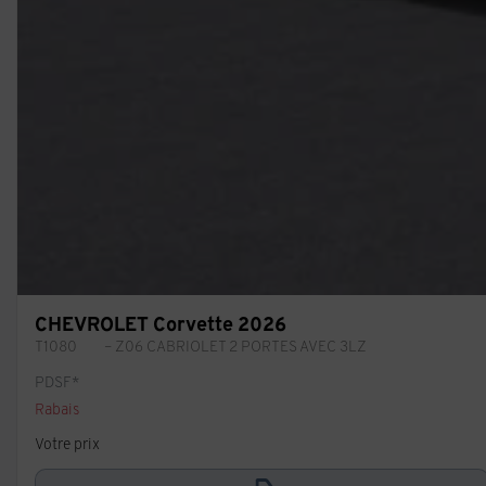
CHEVROLET Corvette 2026
T1080
– Z06 CABRIOLET 2 PORTES AVEC 3LZ
PDSF*
Rabais
Votre prix