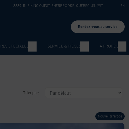
3839, RUE KING OUEST
,
SHERBROOKE
,
QUÉBEC
,
J1L 1W7
EN
Rendez-vous au service
RES SPÉCIALES
SERVICE & PIÈCES
À PROPOS
Trier par:
Nouvel arrivage