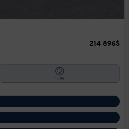
214 896
$
10 km