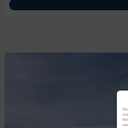
Pou
coo
tec
nav