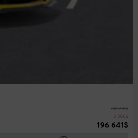
201 641
$
5 000
$
196 641
$