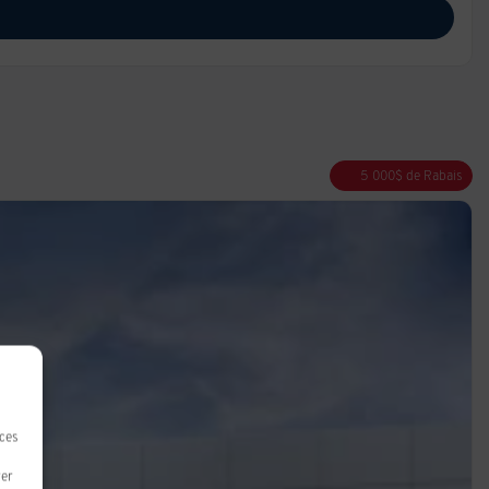
5 000
$
de Rabais
 ces
rer