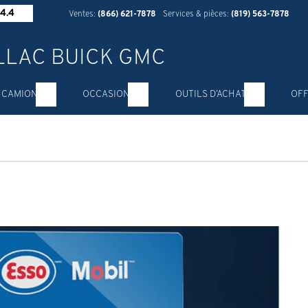
4.4
Ventes:
(866) 621-7878
Services & pièces:
(819) 563-7878
 CAMION
OCCASION
OUTILS D’ACHAT
OFF