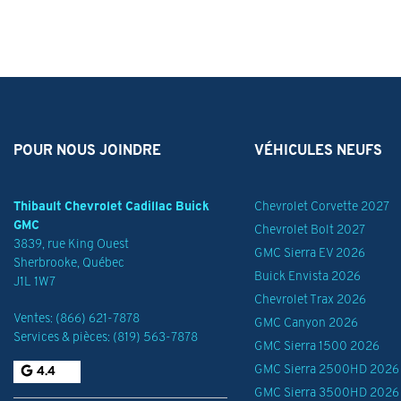
POUR NOUS JOINDRE
VÉHICULES NEUFS
Thibault Chevrolet Cadillac Buick
Chevrolet Corvette 2027
GMC
Chevrolet Bolt 2027
3839, rue King Ouest
GMC Sierra EV 2026
Sherbrooke
,
Québec
Buick Envista 2026
J1L 1W7
Chevrolet Trax 2026
Ventes:
(866) 621-7878
GMC Canyon 2026
Services & pièces:
(819) 563-7878
GMC Sierra 1500 2026
GMC Sierra 2500HD 2026
4.4
GMC Sierra 3500HD 2026