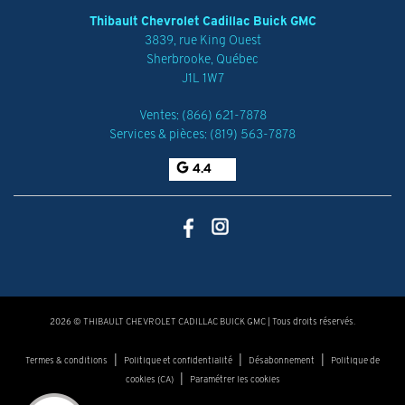
Thibault Chevrolet Cadillac Buick GMC
3839, rue King Ouest
Sherbrooke
,
Québec
J1L 1W7
Ventes:
(866) 621-7878
Services & pièces:
(819) 563-7878
4.4
2026 © THIBAULT CHEVROLET CADILLAC BUICK GMC
| Tous droits réservés.
|
|
|
Termes & conditions
Politique et confidentialité
Désabonnement
Politique de
|
cookies (CA)
Paramétrer les cookies