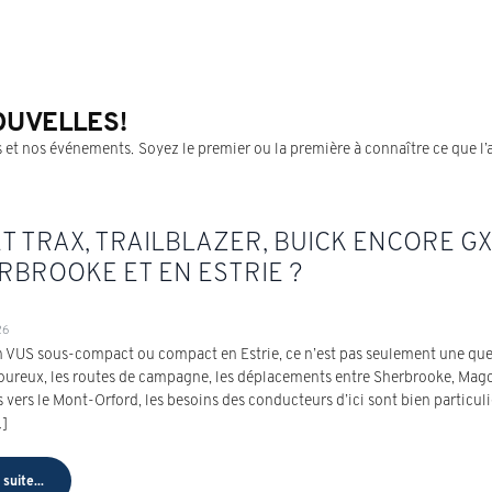
OUVELLES!
 et nos événements. Soyez le premier ou la première à connaître ce que l’
 TRAX, TRAILBLAZER, BUICK ENCORE GX 
ERBROOKE ET EN ESTRIE ?
26
n VUS sous-compact ou compact en Estrie, ce n’est pas seulement une quest
goureux, les routes de campagne, les déplacements entre Sherbrooke, Mago
 vers le Mont-Orford, les besoins des conducteurs d’ici sont bien particul
…]
 suite...