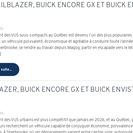
ILBLAZER, BUICK ENCORE GX ET BUICK EN
026
t des VUS sous-compacts au Québec est devenu l’un des plus populaires 
 un véhicule polyvalent, économique et agréable à conduire toute l’année.
herbrooke, se rendre au travail depuis Magog, partir en escapade vers le Mo
]
 suite...
AZER, BUICK ENCORE GX ET BUICK ENVIS
026
t des VUS urbains est plus compétitif que jamais en 2026, et au Québec, p
rs recherchent un véhicule capable de conjuguer économie, polyvalence e
. À Sherbrooke, où les déplacements varient entre centre-ville, autoroute e