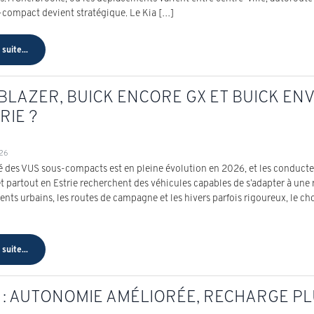
compact devient stratégique. Le Kia […]
 suite...
BLAZER, BUICK ENCORE GX ET BUICK ENV
RIE ?
026
 des VUS sous-compacts est en pleine évolution en 2026, et les conduct
 partout en Estrie recherchent des véhicules capables de s’adapter à une ré
nts urbains, les routes de campagne et les hivers parfois rigoureux, le cho
 suite...
: AUTONOMIE AMÉLIORÉE, RECHARGE PL