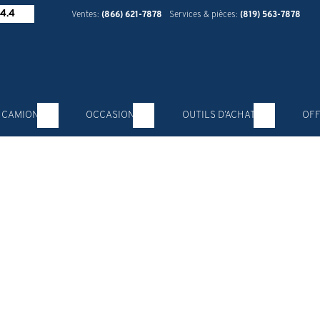
4.4
Ventes:
(866) 621-7878
Services & pièces:
(819) 563-7878
 CAMION
OCCASION
OUTILS D’ACHAT
OFF