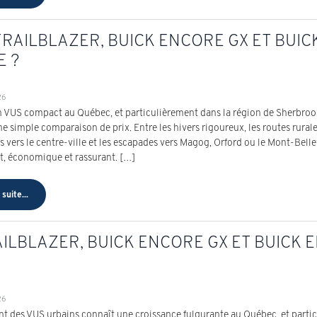
RAILBLAZER, BUICK ENCORE GX ET BUICK
E ?
26
n VUS compact au Québec, et particulièrement dans la région de Sherbrook
ne simple comparaison de prix. Entre les hivers rigoureux, les routes rura
s vers le centre-ville et les escapades vers Magog, Orford ou le Mont-Belle
t, économique et rassurant. […]
 suite...
ILBLAZER, BUICK ENCORE GX ET BUICK E
26
t des VUS urbains connaît une croissance fulgurante au Québec, et particu