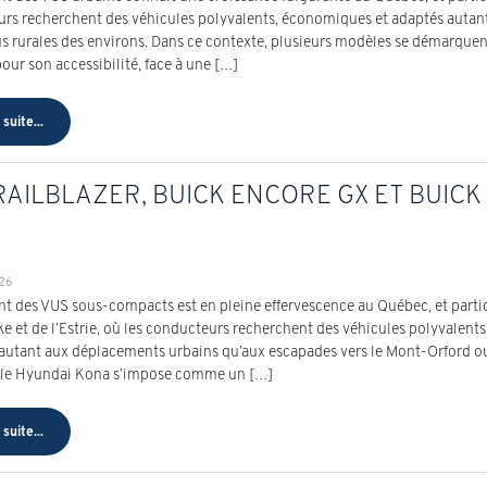
rs recherchent des véhicules polyvalents, économiques et adaptés autan
us rurales des environs. Dans ce contexte, plusieurs modèles se démarquen
our son accessibilité, face à une […]
 suite...
AILBLAZER, BUICK ENCORE GX ET BUICK 
026
t des VUS sous-compacts est en pleine effervescence au Québec, et parti
e et de l’Estrie, où les conducteurs recherchent des véhicules polyvalent
 autant aux déplacements urbains qu’aux escapades vers le Mont-Orford 
 le Hyundai Kona s’impose comme un […]
 suite...