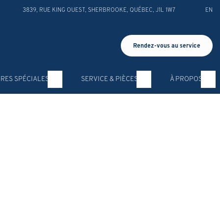
3839, RUE KING OUEST
,
SHERBROOKE
,
QUÉBEC
,
J1L 1W7
EN
Rendez-vous au service
RES SPÉCIALES
SERVICE & PIÈCES
À PROPOS