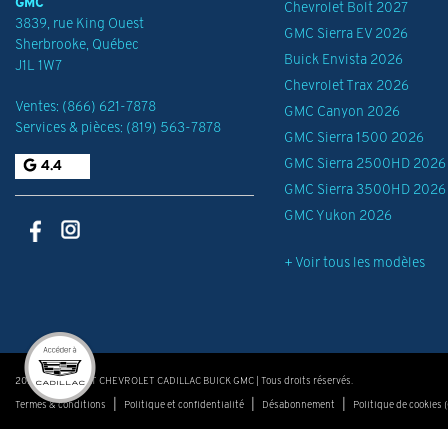
GMC
Chevrolet Bolt 2027
3839, rue King Ouest
GMC Sierra EV 2026
Sherbrooke
,
Québec
Buick Envista 2026
J1L 1W7
Chevrolet Trax 2026
Ventes:
(866) 621-7878
GMC Canyon 2026
Services & pièces:
(819) 563-7878
GMC Sierra 1500 2026
GMC Sierra 2500HD 2026
4.4
GMC Sierra 3500HD 2026
GMC Yukon 2026
+ Voir tous les modèles
2026 © THIBAULT CHEVROLET CADILLAC BUICK GMC
| Tous droits réservés.
|
|
|
Termes & conditions
Politique et confidentialité
Désabonnement
Politique de cookies 
DÉVELOPPÉ PAR