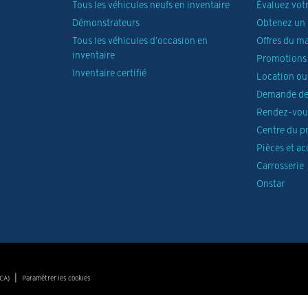
Tous les véhicules neufs en inventaire
Évaluez vot
Démonstrateurs
Obtenez un 
Tous les véhicules d’occasion en
Offres du m
inventaire
Promotions 
Inventaire certifié
Location ou
Demande de
Rendez-vous
Centre du p
Pièces et ac
Carrosserie
Onstar
|
(CA)
Paramétrer les cookies