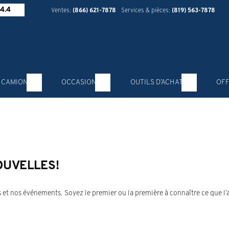
4.4
Ventes:
(866) 621-7878
Services & pièces:
(819) 563-7878
 CAMION
OCCASION
OUTILS D’ACHAT
OFF
OUVELLES!
 et nos événements. Soyez le premier ou la première à connaître ce que l’