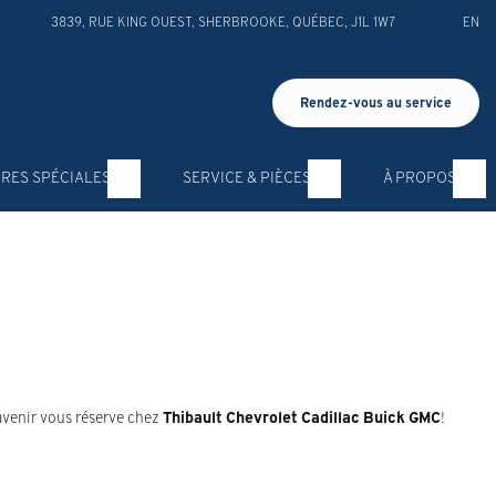
3839, RUE KING OUEST
,
SHERBROOKE
,
QUÉBEC
,
J1L 1W7
EN
Rendez-vous au service
RES SPÉCIALES
SERVICE & PIÈCES
À PROPOS
avenir vous réserve chez
Thibault Chevrolet Cadillac Buick GMC
!