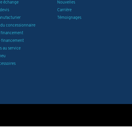
re échange
Nouvelles
devis
Carrière
anufacturier
Témoignages
du concessionnaire
 financement
 financement
 au service
neu
cessoires