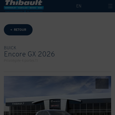
EN
< RETOUR
BUICK
Encore GX 2026
Privilégiée 4 portes TI