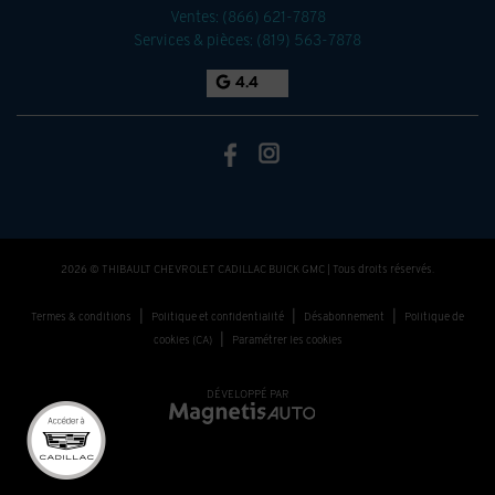
Ventes:
(866) 621-7878
Services & pièces:
(819) 563-7878
4.4
2026 © THIBAULT CHEVROLET CADILLAC BUICK GMC
| Tous droits réservés.
|
|
|
Termes & conditions
Politique et confidentialité
Désabonnement
Politique de
|
cookies (CA)
Paramétrer les cookies
DÉVELOPPÉ PAR