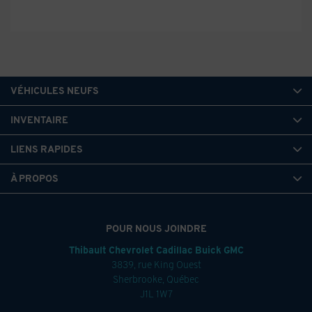
VÉHICULES NEUFS
INVENTAIRE
LIENS RAPIDES
À PROPOS
POUR NOUS JOINDRE
Thibault Chevrolet Cadillac Buick GMC
3839, rue King Ouest
Sherbrooke
,
Québec
J1L 1W7