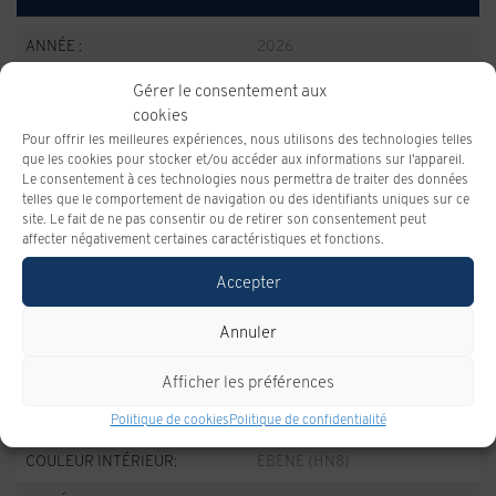
ANNÉE :
2026
ODOMÈTRE:
10 km
Gérer le consentement aux
cookies
TRANSMISSION :
BOITE AUTOMATIQUE 9
Pour offrir les meilleures expériences, nous utilisons des technologies telles
VITESSES
que les cookies pour stocker et/ou accéder aux informations sur l'appareil.
Le consentement à ces technologies nous permettra de traiter des données
MOTRICITÉ :
Traction intégrale
telles que le comportement de navigation ou des identifiants uniques sur ce
site. Le fait de ne pas consentir ou de retirer son consentement peut
MOTEUR :
3 Cylindres
affecter négativement certaines caractéristiques et fonctions.
MOTEUR (L) :
1.3
Accepter
CARBURANT :
Essence
Annuler
COULEUR EXTÉRIEUR :
EBENE CREPUSCULE
METALLISE (GB0)
Afficher les préférences
PORTES :
4
Politique de cookies
Politique de confidentialité
COULEUR INTÉRIEUR:
EBENE (HN8)