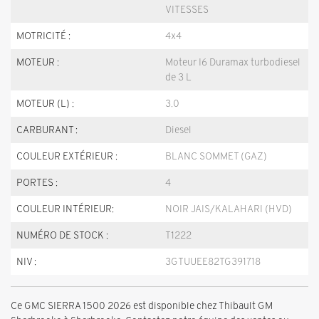
VITESSES
MOTRICITÉ :
4x4
MOTEUR :
Moteur I6 Duramax turbodiesel
de 3 L
MOTEUR (L) :
3.0
CARBURANT :
Diesel
COULEUR EXTÉRIEUR :
BLANC SOMMET (GAZ)
PORTES :
4
COULEUR INTÉRIEUR:
NOIR JAIS/KALAHARI (HVD)
NUMÉRO DE STOCK :
T1222
NIV :
3GTUUEE82TG391718
Ce GMC SIERRA 1500 2026 est disponible chez Thibault GM