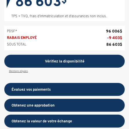
86 603
TPS + TVQ, frais d'immatriculation et d'assurances non inclus.
96 006
$
PDSF*
-
9 403
$
RABAIS EMPLOYÉ
86 603
$
SOUS TOTAL
Vérifiez la disponibilité
Mentions légales
Évaluez vos
paiements
Obtenez une approbation
Obtenez la valeur de votre échange