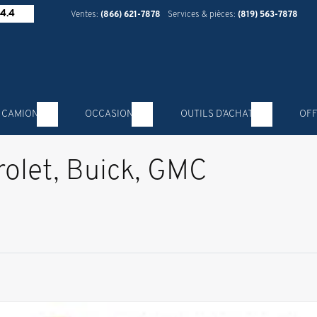
4.4
Ventes:
(866) 621-7878
Services & pièces:
(819) 563-7878
 CAMION
OCCASION
OUTILS D’ACHAT
OFF
rolet, Buick, GMC