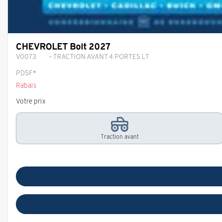
CHEVROLET Bolt 2027
V0073
– TRACTION AVANT 4 PORTES LT
PDSF*
Rabais
Votre prix
Traction avant