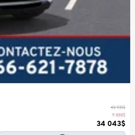
43 931
$
9 888
$
34 043
$