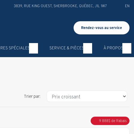
3839, RUE KING OUEST
,
SHERBROOKE
,
QUÉBEC
,
J1L 1W7
EN
Rendez-vous au service
RES SPÉCIALES
SERVICE & PIÈCES
À PROPOS
Trier par:
9 888
$
de Rabais