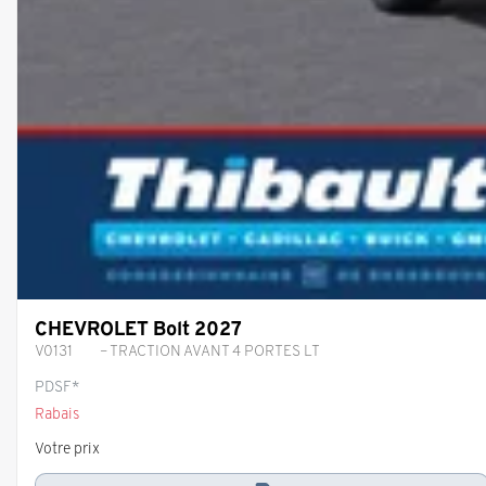
CHEVROLET Bolt 2027
V0131
– TRACTION AVANT 4 PORTES LT
PDSF*
Rabais
Votre prix