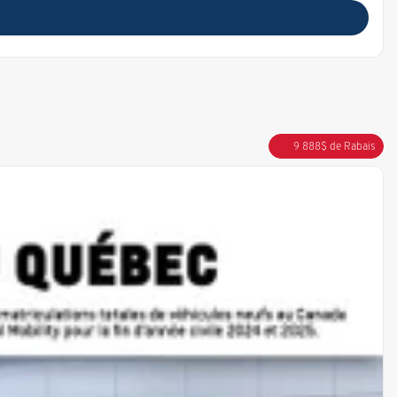
9 888
$
de Rabais