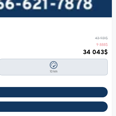
43 931
$
9 888
$
34 043
$
10 km