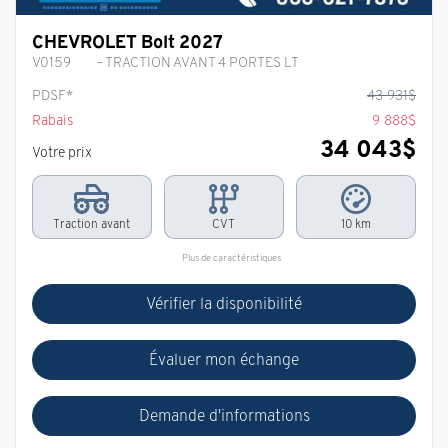
CHEVROLET Bolt 2027
V0159
– TRACTION AVANT 4 PORTES LT
PDSF*
43 931
$
Rabais
9 888
$
34 043
$
Votre prix
Traction avant
CVT
10 km
Plus de caractéristiques
Vérifier la disponibilité
Évaluer mon échange
Demande d'informations