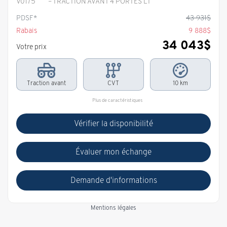
V0175
– TRACTION AVANT 4 PORTES LT
PDSF*
43 931
$
Rabais
9 888
$
34 043
$
Votre prix
Traction avant
CVT
10 km
Plus de caractéristiques
Vérifier la disponibilité
Évaluer mon échange
Demande d'informations
Mentions légales