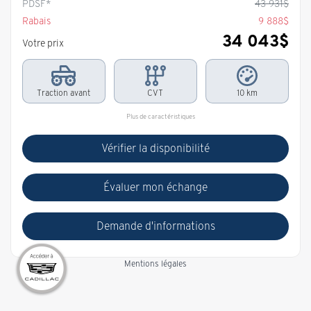
PDSF*
43 931
$
Rabais
9 888
$
34 043
$
Votre prix
Traction avant
CVT
10 km
Plus de caractéristiques
Vérifier la disponibilité
Évaluer mon échange
Demande d'informations
Mentions légales