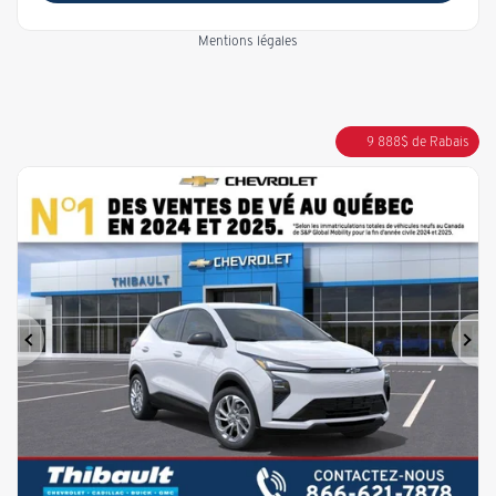
Mentions légales
9 888
$
de Rabais
Précédent
Sui