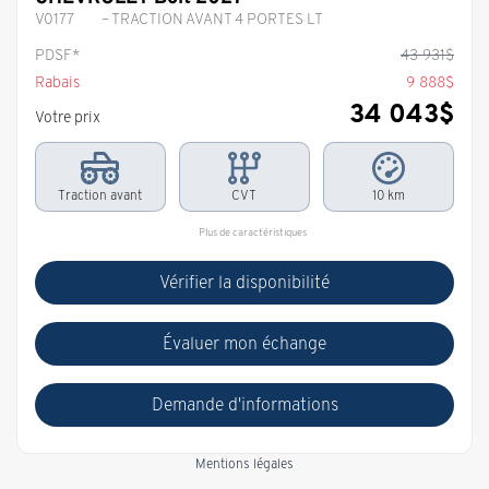
V0177
– TRACTION AVANT 4 PORTES LT
PDSF*
43 931
$
Rabais
9 888
$
34 043
$
Votre prix
Traction avant
CVT
10 km
Plus de caractéristiques
Vérifier la disponibilité
Évaluer mon échange
Demande d'informations
Mentions légales