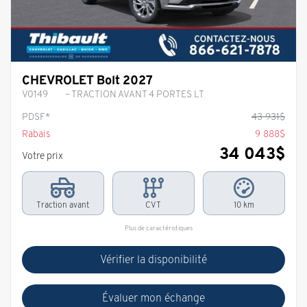
CHEVROLET Bolt 2027
V0149
– TRACTION AVANT 4 PORTES LT
PDSF*
43 931
$
Rabais
9 888
$
34 043
$
Votre prix
Traction avant
CVT
10 km
Plus de caractéristiques
Vérifier la disponibilité
Évaluer mon échange