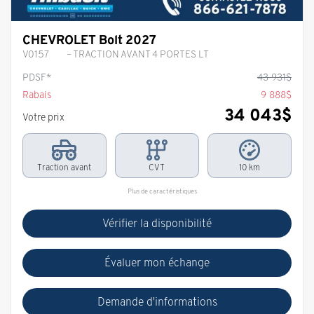
CHEVROLET Bolt 2027
V0157
– TRACTION AVANT 4 PORTES LT
PDSF*
43 931
$
Rabais
9 888
$
34 043
$
Votre prix
Traction avant
CVT
10 km
Plus de caractéristiques
Vérifier la disponibilité
Évaluer mon échange
Demande d'informations