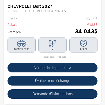
CHEVROLET Bolt 2027
V0158
– TRACTION AVANT 4 PORTES LT
PDSF*
43 931
$
Rabais
9 888
$
34 043
$
Votre prix
Traction avant
CVT
10 km
Plus de caractéristiques
Vérifier la disponibilité
Évaluer mon échange
Demande d'informations