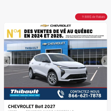
9 888
$
de Rabais
Précédent
Sui
CHEVROLET Bolt 2027