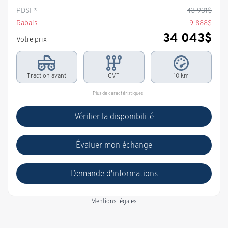
PDSF*
43 931
$
Rabais
9 888
$
34 043
$
Votre prix
Traction avant
CVT
10 km
Plus de caractéristiques
Vérifier la disponibilité
Évaluer mon échange
Demande d'informations
Mentions légales