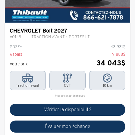
CHEVROLET Bolt 2027
V0148
– TRACTION AVANT 4 PORTES LT
PDSF*
43 931
$
Rabais
9 888
$
34 043
$
Votre prix
Traction avant
CVT
10 km
Plus de caractéristiques
Vérifier la disponibilité
Évaluer mon échange