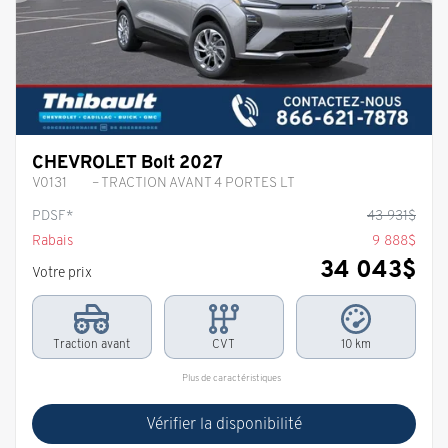
CHEVROLET Bolt 2027
V0131
– TRACTION AVANT 4 PORTES LT
PDSF*
43 931
$
Rabais
9 888
$
34 043
$
Votre prix
Traction avant
CVT
10 km
Plus de caractéristiques
Vérifier la disponibilité