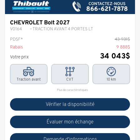
CHEVROLET Bolt 2027
V0164
– TRACTION AVANT 4 PORTES LT
PDSF*
43 931
$
Rabais
9 888
$
34 043
$
Votre prix
Traction avant
CVT
10 km
Plus de caractéristiques
Vérifier la disponibilité
Évaluer mon échange
Demande d'informations