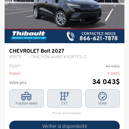
Précédent
Sui
CHEVROLET Bolt 2027
V0073
– TRACTION AVANT 4 PORTES LT
PDSF*
43 931
$
Rabais
9 888
$
34 043
$
Votre prix
Traction avant
CVT
10 km
Plus de caractéristiques
Vérifier la disponibilité