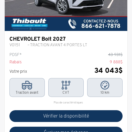
CHEVROLET Bolt 2027
V0151
– TRACTION AVANT 4 PORTES LT
PDSF*
43 931
$
Rabais
9 888
$
34 043
$
Votre prix
Traction avant
CVT
10 km
Plus de caractéristiques
Vérifier la disponibilité