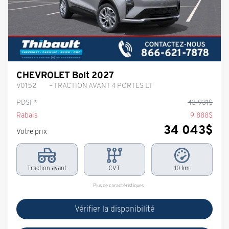
CHEVROLET Bolt 2027
V0152
– TRACTION AVANT 4 PORTES LT
PDSF*
43 931
$
Rabais
9 888
$
34 043
$
Votre prix
Traction avant
CVT
10 km
Plus de caractéristiques
Vérifier la disponibilité