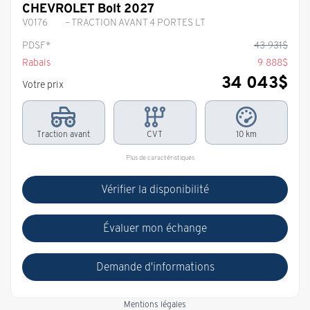
CHEVROLET Bolt 2027
V0176
– TRACTION AVANT 4 PORTES LT
PDSF*
43 931
$
Rabais
9 888
$
34 043
$
Votre prix
Traction avant
CVT
10 km
Plus de caractéristiques
Vérifier la disponibilité
Évaluer mon échange
Demande d'informations
Mentions légales