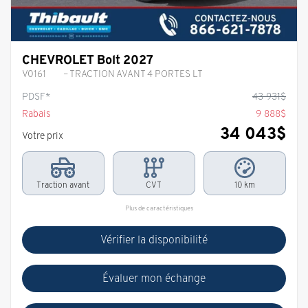
CHEVROLET Bolt 2027
V0161
– TRACTION AVANT 4 PORTES LT
PDSF*
43 931
$
Rabais
9 888
$
34 043
$
Votre prix
Traction avant
CVT
10 km
Plus de caractéristiques
Vérifier la disponibilité
Évaluer mon échange