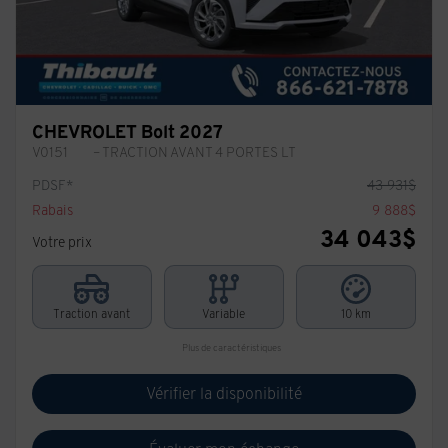
CHEVROLET Bolt 2027
V0151
– TRACTION AVANT 4 PORTES LT
PDSF*
43 931
$
Rabais
9 888
$
34 043
$
Votre prix
Traction avant
Variable
10 km
Plus de caractéristiques
Vérifier la disponibilité