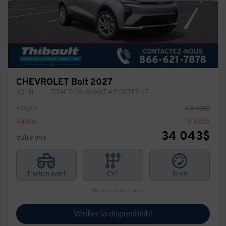
CHEVROLET Bolt 2027
V0131
– TRACTION AVANT 4 PORTES LT
PDSF*
43 931
$
Rabais
9 888
$
34 043
$
Votre prix
Traction avant
CVT
10 km
Plus de caractéristiques
Vérifier la disponibilité