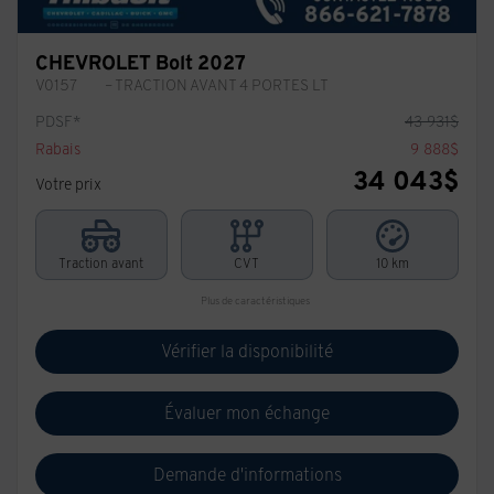
CHEVROLET Bolt 2027
V0157
– TRACTION AVANT 4 PORTES LT
PDSF*
43 931
$
Rabais
9 888
$
34 043
$
Votre prix
Traction avant
CVT
10 km
Plus de caractéristiques
Vérifier la disponibilité
Évaluer mon échange
Demande d'informations