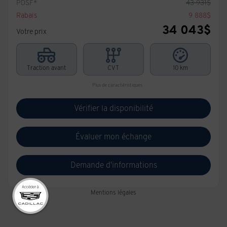
PDSF*
43 931
$
Rabais
9 888
$
34 043
$
Votre prix
Traction avant
CVT
10 km
Plus de caractéristiques
Vérifier la disponibilité
Évaluer mon échange
Demande d'informations
Mentions légales