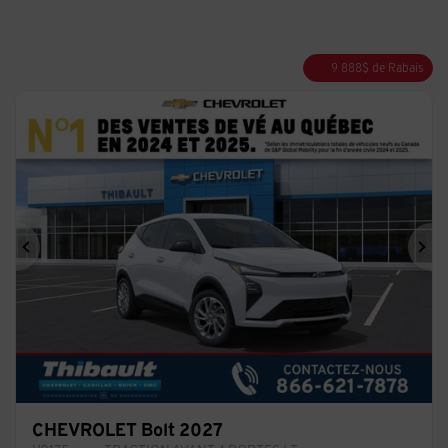
9 888
$
de Rabais
Précédent
Sui
CHEVROLET Bolt 2027