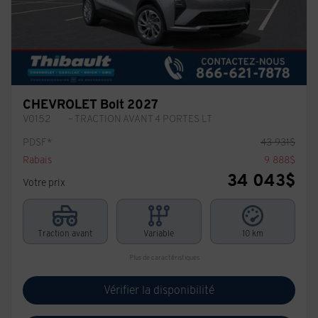
CHEVROLET Bolt 2027
V0152
– TRACTION AVANT 4 PORTES LT
PDSF*
43 931
$
Rabais
9 888
$
34 043
$
Votre prix
Traction avant
Variable
10 km
Plus de caractéristiques
Vérifier la disponibilité