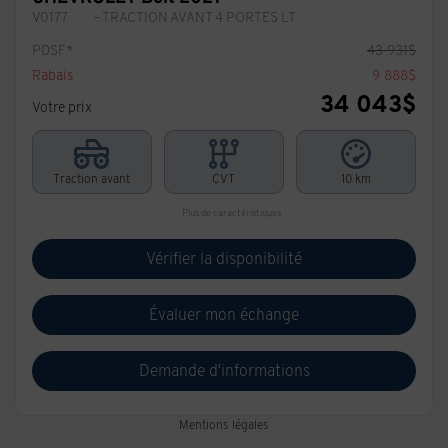
V0177
– TRACTION AVANT 4 PORTES LT
PDSF*
43 931
$
Rabais
9 888
$
34 043
$
Votre prix
Traction avant
CVT
10 km
Plus de caractéristiques
Vérifier la disponibilité
Évaluer mon échange
Demande d'informations
Mentions légales