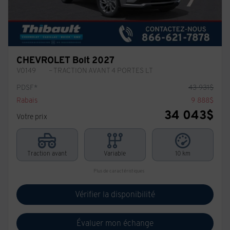
CHEVROLET Bolt 2027
V0149
– TRACTION AVANT 4 PORTES LT
PDSF*
43 931
$
Rabais
9 888
$
34 043
$
Votre prix
Traction avant
Variable
10 km
Plus de caractéristiques
Vérifier la disponibilité
Évaluer mon échange