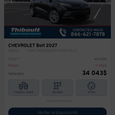
Précédent
Sui
CHEVROLET Bolt 2027
V0073
– TRACTION AVANT 4 PORTES LT
PDSF*
43 931
$
Rabais
9 888
$
34 043
$
Votre prix
Traction avant
Variable
10 km
Plus de caractéristiques
Vérifier la disponibilité