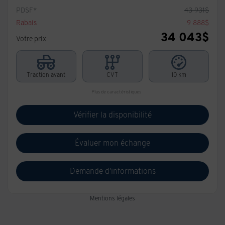
PDSF*
43 931
$
Rabais
9 888
$
34 043
$
Votre prix
Traction avant
CVT
10 km
Plus de caractéristiques
Vérifier la disponibilité
Évaluer mon échange
Demande d'informations
Mentions légales