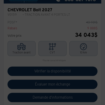
CHEVROLET Bolt 2027
V0159
– TRACTION AVANT 4 PORTES LT
PDSF*
43 931
$
Rabais
9 888
$
34 043
$
Votre prix
Traction avant
CVT
10 km
Plus de caractéristiques
Vérifier la disponibilité
Évaluer mon échange
Demande d'informations