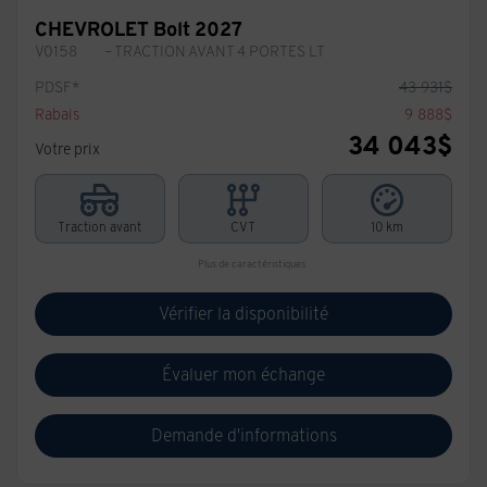
CHEVROLET Bolt 2027
V0158
– TRACTION AVANT 4 PORTES LT
PDSF*
43 931
$
Rabais
9 888
$
34 043
$
Votre prix
Traction avant
CVT
10 km
Plus de caractéristiques
Vérifier la disponibilité
Évaluer mon échange
Demande d'informations