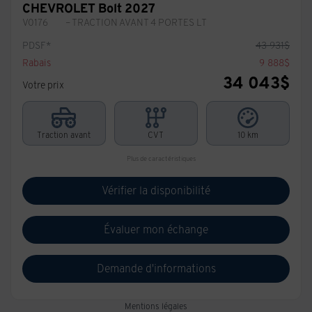
CHEVROLET Bolt 2027
V0176
– TRACTION AVANT 4 PORTES LT
PDSF*
43 931
$
Rabais
9 888
$
34 043
$
Votre prix
Traction avant
CVT
10 km
Plus de caractéristiques
Vérifier la disponibilité
Évaluer mon échange
Demande d'informations
Mentions légales