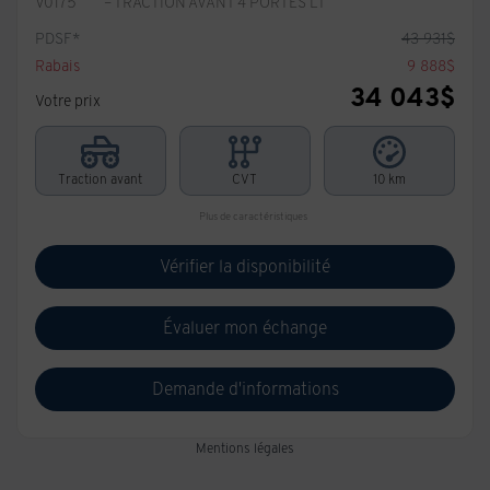
V0175
– TRACTION AVANT 4 PORTES LT
PDSF*
43 931
$
Rabais
9 888
$
34 043
$
Votre prix
Traction avant
CVT
10 km
Plus de caractéristiques
Vérifier la disponibilité
Évaluer mon échange
Demande d'informations
Mentions légales