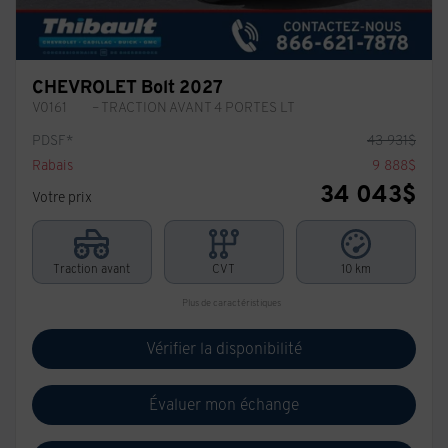
CHEVROLET Bolt 2027
V0161
– TRACTION AVANT 4 PORTES LT
PDSF*
43 931
$
Rabais
9 888
$
34 043
$
Votre prix
Traction avant
CVT
10 km
Plus de caractéristiques
Vérifier la disponibilité
Évaluer mon échange