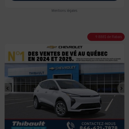
Mentions légales
9 888
$
de Rabais
Précédent
Sui