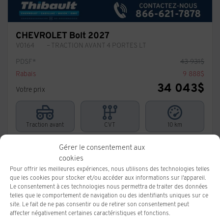
CHEVROLET Bolt 2027
V0164
– TRACTION AVANT 4 PORTES LT
PDSF*
43 931
$
Rabais
9 888
$
34 043
$
Votre prix
Traction avant
CVT
10 km
Plus de caractéristiques
Gérer le consentement aux
cookies
Vérifier la disponibilité
Pour offrir les meilleures expériences, nous utilisons des technologies telles
que les cookies pour stocker et/ou accéder aux informations sur l'appareil.
Le consentement à ces technologies nous permettra de traiter des données
Évaluer mon échange
telles que le comportement de navigation ou des identifiants uniques sur ce
site. Le fait de ne pas consentir ou de retirer son consentement peut
affecter négativement certaines caractéristiques et fonctions.
Demande d'informations