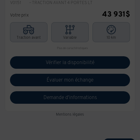
V0151
– TRACTION AVANT 4 PORTES LT
43 931
$
Votre prix
Traction avant
Variable
10 km
Plus de caractéristiques
Vérifier la disponibilité
Évaluer mon échange
Demande d'informations
Mentions légales