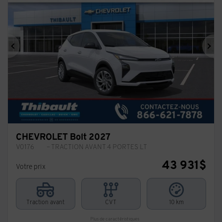
Précédent
Sui
CHEVROLET Bolt 2027
V0176
– TRACTION AVANT 4 PORTES LT
43 931
$
Votre prix
Traction avant
CVT
10 km
Plus de caractéristiques