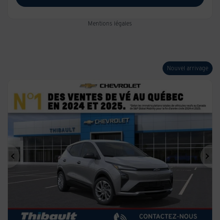
Mentions légales
Nouvel arrivage
Précédent
Sui