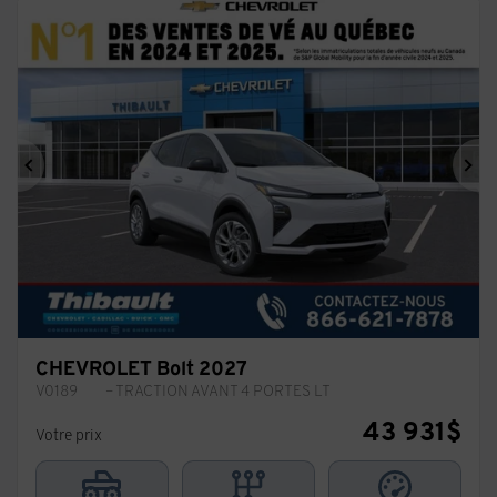
Précédent
Sui
CHEVROLET Bolt 2027
V0189
– TRACTION AVANT 4 PORTES LT
43 931
$
Votre prix