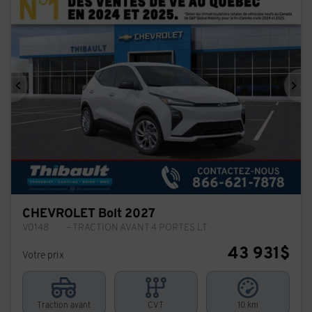
Précédent
Sui
CHEVROLET Bolt 2027
V0148
– TRACTION AVANT 4 PORTES LT
43 931
$
Votre prix
Traction avant
CVT
10 km