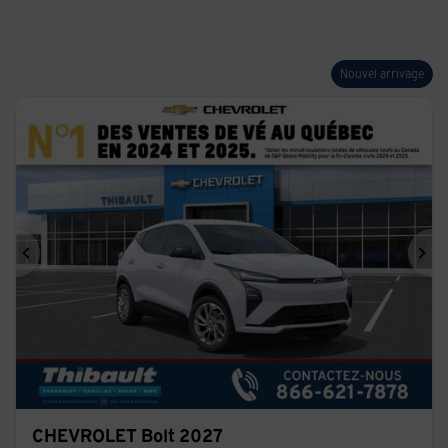
Nouvel arrivage
Précédent
Sui
CHEVROLET Bolt 2027