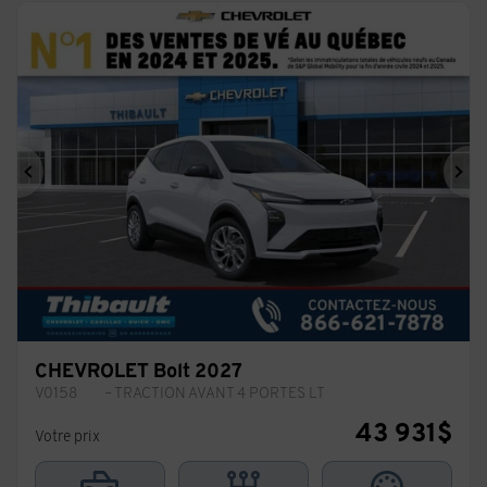
Précédent
Sui
CHEVROLET Bolt 2027
V0158
– TRACTION AVANT 4 PORTES LT
43 931
$
Votre prix