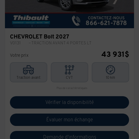
CHEVROLET Bolt 2027
V0131
– TRACTION AVANT 4 PORTES LT
43 931
$
Votre prix
Traction avant
CVT
10 km
Plus de caractéristiques
Vérifier la disponibilité
Évaluer mon échange
Demande d'informations