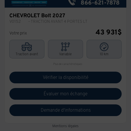
CHEVROLET Bolt 2027
V0152
– TRACTION AVANT 4 PORTES LT
43 931
$
Votre prix
Traction avant
Variable
10 km
Plus de caractéristiques
Vérifier la disponibilité
Évaluer mon échange
Demande d'informations
Mentions légales