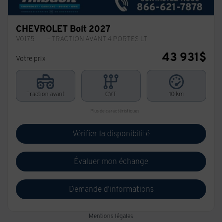
CHEVROLET Bolt 2027
V0175
– TRACTION AVANT 4 PORTES LT
43 931
$
Votre prix
Traction avant
CVT
10 km
Plus de caractéristiques
Vérifier la disponibilité
Évaluer mon échange
Demande d'informations
Mentions légales