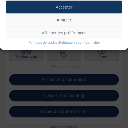
Accepter
CHEVROLET Bolt 2027
Annuler
V0157
– TRACTION AVANT 4 PORTES LT
Afficher les préférences
43 931
$
Votre prix
Politique de cookies
Politique de confidentialité
Traction avant
CVT
10 km
Plus de caractéristiques
Vérifier la disponibilité
Évaluer mon échange
Demande d'informations
Mentions légales