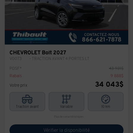
Précédent
Sui
CHEVROLET Bolt 2027
V0073
– TRACTION AVANT 4 PORTES LT
PDSF*
43 931
$
Rabais
9 888
$
34 043
$
Votre prix
Traction avant
Variable
10 km
Plus de caractéristiques
Vérifier la disponibilité