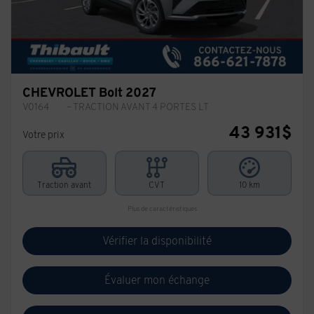
CHEVROLET Bolt 2027
V0164
– TRACTION AVANT 4 PORTES LT
43 931
$
Votre prix
Traction avant
CVT
10 km
Plus de caractéristiques
Vérifier la disponibilité
Évaluer mon échange