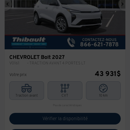
Précédent
Sui
CHEVROLET Bolt 2027
V0161
– TRACTION AVANT 4 PORTES LT
43 931
$
Votre prix
Traction avant
CVT
10 km
Plus de caractéristiques
Vérifier la disponibilité