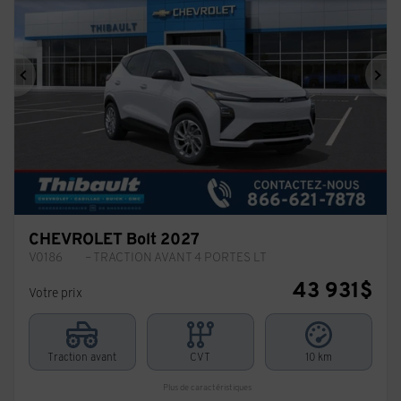
Précédent
Sui
CHEVROLET Bolt 2027
V0186
– TRACTION AVANT 4 PORTES LT
43 931
$
Votre prix
Traction avant
CVT
10 km
Plus de caractéristiques