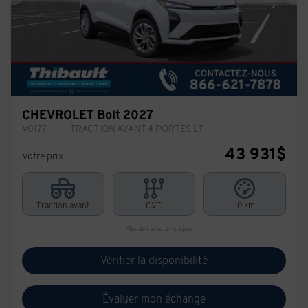
Précédent
Sui
CHEVROLET Bolt 2027
V0177
– TRACTION AVANT 4 PORTES LT
43 931
$
Votre prix
Traction avant
CVT
10 km
Plus de caractéristiques
Vérifier la disponibilité
Évaluer mon échange